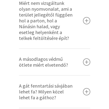
Miért nem vizsgáltunk
elhangzó kérdéseket is, amennyit csak
helyezkedjenek el, a Dunához közel
olyan nyomvonalat, ami a
lehetővé tesz az események időkerete.
pedig zöldfelületek, közfunkciók
terület jellegétől függően
Emellett emailben lehet írni a
kapjanak helyet. Ezt előírhatja az
hol a parton, hol a
Nánásin halad, vagy
Fővárosnak és a közösségi tervező
építési szabályzat is, de
esetleg helyenként a
csapatnak is.
településrendezési szerződés is
telkek feltöltésére épít?
elősegítheti.
Olyan helyen szükséges vezetni az
A másodlagos védmű
elsőrendű védvonalat, ahol egyrészt
ötlete miért elvetendő?
elvezethető a védvonal maga, egy
hozzá tartozó kezelő út
A kerítések nyomvonalába épített
(karbantartáshoz és üzemeltetéshez),
A gát fenntartási sávjában
beton támfal vagy földfeltöltés lehet,
valamint a szivárgó számára is
lehet fa? Milyen közel
hogy árvíz esetén a közvetlen
lehet fa a gáthoz?
biztosítani kell helyet. A változó
elöntéstől bizonyos fokú védelmet
nyomvonalú védmű esetén ezeket a