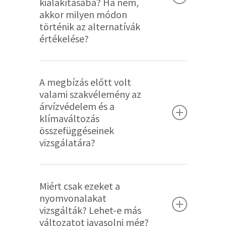
kialakításába? Ha nem,
emiatt nem közvetítjük online a
akkor milyen módon
szükségletre, élethelyzetre.
rendezvényeket.
történik az alternatívák
értékelése?
A változatelemzést a Tervezési
A megbízás előtt volt
szerződés keretében a
valami szakvélemény az
megvalósíthatósági tanulmány
árvízvédelem és a
részeként az árvízvédelmi tervezést
klímaváltozás
összefüggéseinek
végző vállalkozónak szükséges
vizsgálatára?
elkészítenie. A feladatkiírás szerint a
megvalósíthatósági tanulmány
A klímaváltozás hatásainak Római-
részeként tervezőnek egy részletes,
Miért csak ezeket a
partra gyakorolt vizsgálata fontos
objektív és semleges változatelemzési
nyomvonalakat
kérdés, ezért az árvízvédelmi tervezés
vizsgálták? Lehet-e más
módszertant kell kidolgoznia, amely
során az Előzetes Vizsgálati
változatot javasolni még?