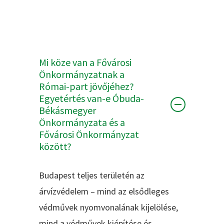
Mi köze van a Fővárosi
Önkormányzatnak a
Római-part jövőjéhez?
Egyetértés van-e Óbuda-
Békásmegyer
Önkormányzata és a
Fővárosi Önkormányzat
között?
Budapest teljes területén az
árvízvédelem – mind az elsődleges
védművek nyomvonalának kijelölése,
mind a védművek kiépítése és