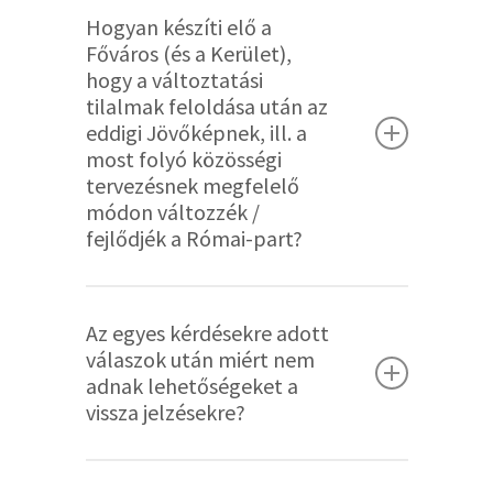
ki az érintett közösségek véleményét.
szabályainak megfelelő hosszú távú
Hogyan készíti elő a
tervezése.
megvalósíthatósági tanulmány része,
Azonban, mint a Római-part évtizedes
Főváros (és a Kerület),
előrejelzésekre épül.
eredményei ebből lesznek
vitája bebizonyította, a
hogy a változtatási
megismerhetők.
tilalmak feloldása után az
társadalmasítás elmaradása a
eddigi Jövőképnek, ill. a
valóságban sokkal nagyobb csúszást
most folyó közösségi
tud okozni a projekt
tervezésnek megfelelő
módon változzék /
megvalósításában. A
fejlődjék a Római-part?
társadalmasításon túl a projekt
komplex jellege miatt a tervezési
A nyomvonaldöntést követően
közbeszerzés kiírása is hosszú időt
Az egyes kérdésekre adott
megkezdődik az építési szabályzat
vett igénybe.
válaszok után miért nem
kidolgozása, ahol egy olyan víziónk
adnak lehetőségeket a
van, hogy a hullámtérben lévő
vissza jelzésekre?
ingatlanok beépíthető részei a Nánási-
Igyekszünk megválaszolni a szóban
Királyok útjához közelebb