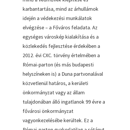
karbantartása, mind az árhullámok
idején a védekezési munkálatok
elvégzése – a Főváros feladata. Az
egységes városkép kialakítása és a
közlekedés fejlesztése érdekében a
2012. évi CXC. törvény értelmében a
Római-parton (és más budapesti
helyszíneken is) a Duna partvonalával
közvetlenül határos, a kerületi
önkormányzat vagy az állam
tulajdonában álló ingatlanok 99 évre a
fővárosi önkormányzat
vagyonkezelésébe kerültek. Ez a
Római-parton gyakorlatilag a sétányt