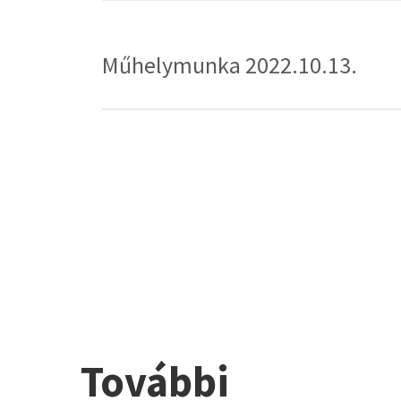
A 2022.10.27-i második – az elvi nyomvonala
olvasható, a műhelymunka beszámolója ped
Műhelymunka 2022.10.13.
A 2022.10.13-i Munkaindító közösségi fóru
beszámolója pedig itt
tekinthető meg.
További