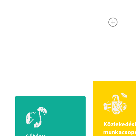
król szóló – közösségi fórum
beszámolója itt
ig
itt tekinthető meg
.
m
beszámolója itt
tekinthető meg, a műhelymunka
Közlekedés
munkacsop