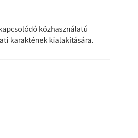
s kapcsolódó közhasználatú
lati karaktének kialakítására.