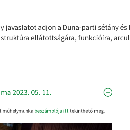
y javaslatot adjon a Duna-parti sétány é
struktúra ellátottságára, funkcióira, arcu
ma 2023. 05. 11.
lott műhelymunka
beszámolója itt
tekinthető meg.