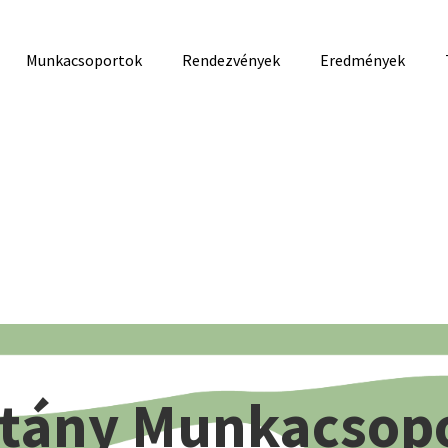
Munkacsoportok
Rendezvények
Eredmények
tány Munkacsop