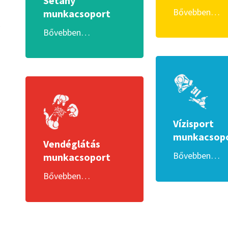
Sétány
k
Bővebben…
munkacsoport
Bővebben…
Vízisport
munkacsop
Vendéglátás
Bővebben…
munkacsoport
Bővebben…