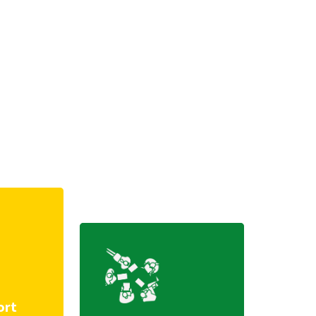
i
ort